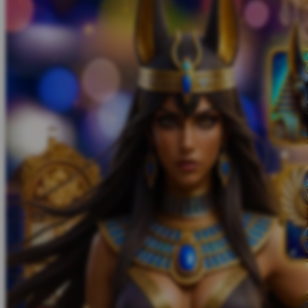
MEGAWIN - Markas Resmi
Andalan Pemain Pro Bermain
Game Site Paling Gacor
MEGAWIN sudah jadi markas resmi yang di andalkan oleh para
pemain pro untuk mendapatkan kemenangan besar di site game
paling gacor MEGA WIN!