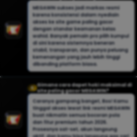
MEGAWIN sukses jadi markas resmi
karena konsistensi dalam nyediain
akses ke site game paling gacor
dengan standar keamanan kelas
wahid. Banyak pemain pro pilih kumpul
di sini karena sistemnya beneran
stabil, transparan, dan punya peluang
kemenangan yang jauh lebih tinggi
dibanding platform biasa.
Gimana cara dapet hoki maksimal di
Q
site paling gacor MEGAWIN?
Caranya gampang banget, Bos! Kamu
tinggal akses lewat link resmi MEGAWIN
buat nikmatin semua bocoran pola
dan fitur premium tahun 2026.
Prosesnya sat-set, akun langsung
aktif, dan kamu bisa langsung gas cari