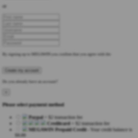
or
Sign up with Email
By signing up to MEGAWIN you confirm that you agree with the
member terms
and conditions
Create my account
Do you already have an account?
Log in
×
Please select payment method
Paypal
+ $2 transaction fee
Creditcard
+ $2 transaction fee
MEGAWIN Prepaid Credit
- Your credit balance is
$0.00