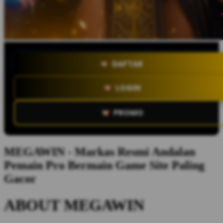
DAFTAR
LOGIN
PROMO
MEGAWIN - Markas Resmi Andalan
Pemain Pro Bermain Game Site Paling
Gacor
ABOUT MEGAWIN