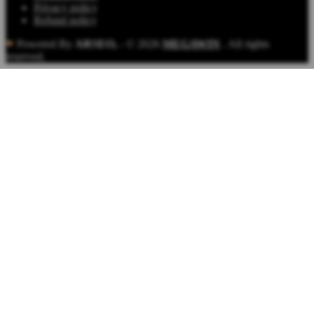
Privacy policy
Refund policy
Powered By
ARSEO,
- © 2026
MEGAWIN
. All rights
reserved.